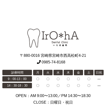
〒880-0016 宮崎県宮崎市西高松町4-21
0985-74-8168
診療時間
月
火
水
木
金
土
日祝
9：00-13：00
〇
〇
〇
〇
〇
〇
―
14：30-18：30
〇
〇
〇
〇
〇
〇
―
OPEN：AM 9:00〜13:00／PM 14:30〜18:30
CLOSE：日曜日・祝日