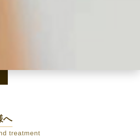
様へ
nd treatment