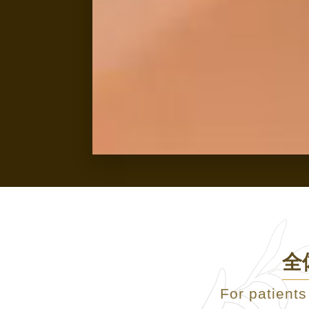
全
For patient