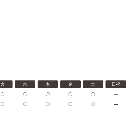
火
水
木
金
土
日祝
〇
〇
〇
〇
〇
―
〇
〇
〇
〇
〇
―