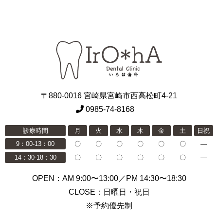
〒880-0016 宮崎県宮崎市西高松町4-21
0985-74-8168
診療時間
月
火
水
木
金
土
日祝
9：00-13：00
〇
〇
〇
〇
〇
〇
―
14：30-18：30
〇
〇
〇
〇
〇
〇
―
OPEN：AM 9:00〜13:00／PM 14:30〜18:30
CLOSE：日曜日・祝日
※予約優先制