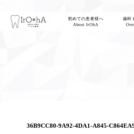
初めての患者様へ
歯科
About IrOhA
Over
36B9CC80-9A92-4DA1-A845-C864EA