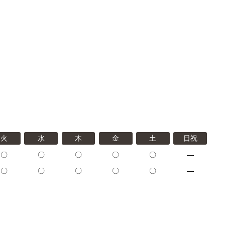
火
水
木
金
土
日祝
〇
〇
〇
〇
〇
―
〇
〇
〇
〇
〇
―