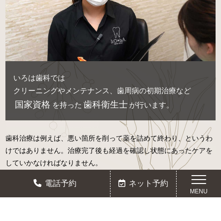
いろは歯科では
クリーニングやメンテナンス、歯周病の初期治療など
国家資格
歯科衛生士
を持った
が行います。
歯科治療は例えば、悪い箇所を削って薬を詰めて終わり、というわ
けではありません。治療完了後も経過を確認し状態にあったケアを
していかなければなりません。
また日々の歯周病予防においてはもちろん患者さんの手で行う歯磨
電話予約
ネット予約
きも大事ですが、歯科医院にて、定期的なお口の中のチェック、ク
MENU
リーニングで二次虫歯などの歯科疾患の再発防止や口腔ケアを心が
けましょう。