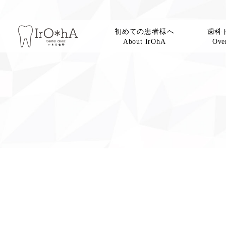
初めての患者様へ
歯科
About IrOhA
Over