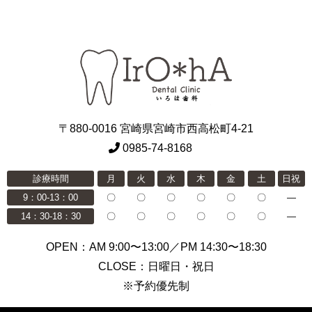
〒880-0016 宮崎県宮崎市西高松町4-21
0985-74-8168
診療時間
月
火
水
木
金
土
日祝
9：00-13：00
〇
〇
〇
〇
〇
〇
―
14：30-18：30
〇
〇
〇
〇
〇
〇
―
OPEN：AM 9:00〜13:00／PM 14:30〜18:30
CLOSE：日曜日・祝日
※予約優先制