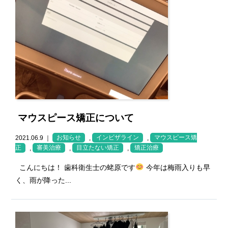
マウスピース矯正について
2021.06.9 ｜
お知らせ
,
インビザライン
,
マウスピース矯
正
,
審美治療
,
目立たない矯正
,
矯正治療
こんにちは！ 歯科衛生士の蛯原です
今年は梅雨入りも早
く、雨が降った...