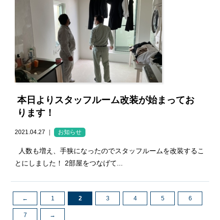
本日よりスタッフルーム改装が始まってお
ります！
2021.04.27 ｜
お知らせ
人数も増え、手狭になったのでスタッフルームを改装するこ
とにしました！ 2部屋をつなげて...
←
1
2
3
4
5
6
7
→